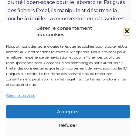
quitté l’open-space pour le laboratoire. Fatigués
des fichiers Excel, ils manipulent désormais la
poche à douille. La reconversion en pâtisserie est
devenue le phénomène « lifestyle » de la
Gérer le consentement
aux cookies
décennie. Mais une fois le rêve de l’odeur du pain
chaud […]
Nous utilisons des technologies telles que les cookies pour stocker et/ou
accéder aux informations relatives aux appareils. Nous le faisons pour
améliorer l’expérience de navigation et pour afficher des publicités
Lire plus
(non-)personnalisées. Consentir à ces technologies nous autorisera à
traiter des données telles que le comportement de navigation ou les ID
uniques sur ce site. Le fait de ne pas consentir ou de retirer son
consentement peut avoir un effet négatif sur certaines fonctonnalités
et caractéristiques.
Gérer les services
L'Atelier de Stéphane © 2026 - Tous droits réservés |
Accepter
Mentions légales
|
CGV
|
Politique de confidentialité RGPD
|
Politique des cookies
|
Règlement intérieur
|
Refuser
Avertissement
| Site mis à jour le 26.06.26